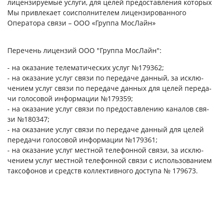
лицензируемые услуги, для целей предоставления которых
Мы привлекает соисполнителем лицензированного
Оператора связи – ООО «Группа МосЛайн»
Перечень лицензий ООО "Группа МосЛайн":
- на ока­зание те­лема­тичес­ких ус­луг №179362;
- на ока­зание ус­луг свя­зи по пе­реда­че дан­ный, за ис­клю­
чени­ем ус­луг свя­зи по пе­реда­че дан­ных для це­лей пе­реда­
чи го­лосо­вой ин­форма­ции №179359;
- на ока­зание ус­луг свя­зи по пре­дос­тавле­нию ка­налов свя­
зи №180347;
- на ока­зание ус­луг свя­зи по пе­реда­че дан­ный для це­лей
пе­реда­чи го­лосо­вой ин­форма­ции №179361;
- на ока­зание ус­луг мес­тной те­лефон­ной свя­зи, за ис­клю­
чени­ем ус­луг мес­тной те­лефон­ной свя­зи с ис­поль­зо­вани­ем
так­со­фонов и средств кол­лектив­но­го дос­ту­па № 179673.