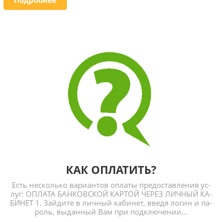
КАК ОПЛАТИТЬ?
Есть нес­коль­ко ва­ри­ан­тов оп­ла­ты пре­дос­тавле­ния ус­
луг: ОП­ЛА­ТА БАН­КОВ­СКОЙ КАР­ТОЙ ЧЕ­РЕЗ ЛИЧ­НЫЙ КА­
БИНЕТ 1. Зай­ди­те в лич­ный ка­бинет, вве­дя ло­гин и па­
роль, вы­дан­ный Вам при под­клю­чении...