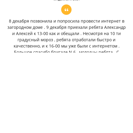
8 декабря позвонила и попросила провести интернет в
загородном доме . 9 декабря приехали ребята Александр
и Алексей к 13-00 как и обещали . Несмотря на 10 ти
градусный мороз , ребята отработали быстро и
качественно, и к 16-00 мы уже были с интернетом .
Большое спасибо бригаде N 6 , молодцы ребята . С
наступающим Новым годом!
КСЕНИЯ ИГНАТЬЕВА
08 НОЯБРЯ 2021