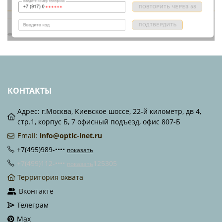
КОНТАКТЫ
Адрес: г.Москва, Киевское шоссе, 22-й километр, дв 4,
стр.1, корпус Б, 7 офисный подъезд, офис 807-Б
Email:
info@optic-inet.ru
+7(495)989-••••
показать
+7(499)112-••••
125305
показать
Территория охвата
Вконтакте
Телеграм
Max