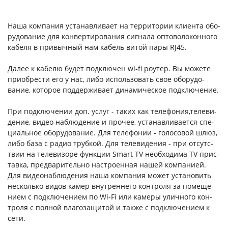
На­ша ком­па­ния ус­та­нав­ли­ва­ет на тер­ри­тории кли­ен­та обо­
рудо­вание для кон­верти­рова­ния сиг­на­ла оп­то­воло­кон­но­го
ка­беля в при­выч­ный нам ка­бель ви­той па­ры RJ45.
Да­лее к ка­белю бу­дет под­клю­чен wi-fi ро­утер. Вы мо­жете
при­об­рести его у нас, ли­бо ис­поль­зо­вать свое обо­рудо­
вание, ко­торое под­держи­ва­ет ди­нами­чес­кое под­клю­чение.
При под­клю­чении доп. ус­луг - та­ких как те­лефо­ния,те­леви­
дение, ви­део наб­лю­дение и про­чее, ус­та­нав­ли­ва­ет­ся спе­
ци­аль­ное обо­рудо­вание. Для те­лефо­нии - го­лосо­вой шлюз,
ли­бо ба­за с ра­дио труб­кой. Для те­леви­дения - при от­сутс­
твии на те­леви­зоре фун­кции Smart TV не­об­хо­дима TV прис­
тавка, пред­ва­ритель­но нас­тро­ен­ная на­шей ком­па­ни­ей.
Для ви­де­онаб­лю­дения на­ша ком­па­ния мо­жет ус­та­новить
нес­коль­ко ви­дов ка­мер внут­ренне­го кон­тро­ля за по­меще­
ни­ем с под­клю­чени­ем по Wi-Fi или ка­меры улич­но­го кон­
тро­ля с пол­ной вла­гоза­щитой и так­же с под­клю­чени­ем к
се­ти.