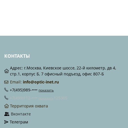
КОНТАКТЫ
Адрес: г.Москва, Киевское шоссе, 22-й километр, дв 4,
стр.1, корпус Б, 7 офисный подъезд, офис 807-Б
Email:
info@optic-inet.ru
+7(495)989-••••
показать
+7(499)112-••••
125305
показать
Территория охвата
Вконтакте
Телеграм