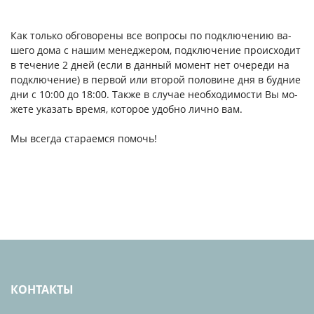
Как толь­ко об­го­воре­ны все воп­ро­сы по под­клю­чению ва­
шего до­ма с на­шим ме­нед­же­ром, под­клю­чение про­ис­хо­дит
в те­чение 2 дней (ес­ли в дан­ный мо­мент нет оче­реди на
под­клю­чение) в пер­вой или вто­рой по­лови­не дня в буд­ние
дни с 10:00 до 18:00. Так­же в слу­чае не­об­хо­димос­ти Вы мо­
жете ука­зать вре­мя, ко­торое удоб­но лич­но вам.
Мы всег­да ста­ра­ем­ся по­мочь!
КОНТАКТЫ